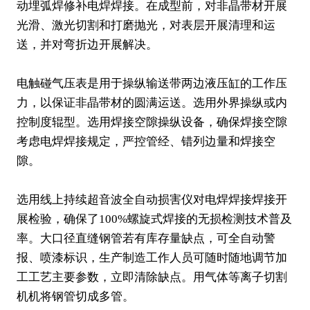
动埋弧焊修补电焊焊接。在成型前，对非晶带材开展
光滑、激光切割和打磨抛光，对表层开展清理和运
送，并对弯折边开展解决。
电触碰气压表是用于操纵输送带两边液压缸的工作压
力，以保证非晶带材的圆满运送。选用外界操纵或内
控制度辊型。选用焊接空隙操纵设备，确保焊接空隙
考虑电焊焊接规定，严控管经、错列边量和焊接空
隙。
选用线上持续超音波全自动损害仪对电焊焊接焊接开
展检验，确保了100%螺旋式焊接的无损检测技术普及
率。大口径直缝钢管若有库存量缺点，可全自动警
报、喷漆标识，生产制造工作人员可随时随地调节加
工工艺主要参数，立即清除缺点。用气体等离子切割
机机将钢管切成多管。