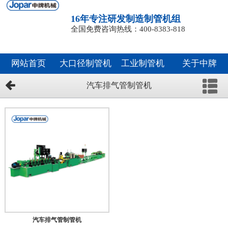
16年专注研发制造制管机组
全国免费咨询热线：400-8383-818
网站首页
大口径制管机
工业制管机
关于中牌
汽车排气管制管机
汽车排气管制管机