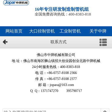
16年专注研发制造制管机组
全国免费咨询热线：400-8383-818
网站首页
大口径制管机
工业制管机
关于中牌
联系方式
佛山市中牌机械有限公司
地 址：佛山市南海区狮山镇招大创业园创业北路中牌机械
24小时服务热线：400-8383-818
电 话：+86-0757-8108 2366
传 真：+86-0757-8108 2377
邮 箱：jopara@163.com
Q Q：1371747270 395790717